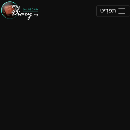
תַפרִיט